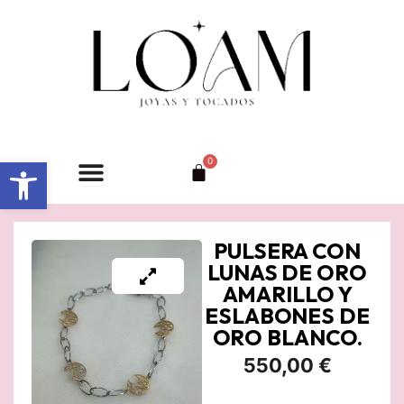
Ir
al
contenido
Abrir barra de herramientas
0
Carrito
PULSERA CON
LUNAS DE ORO
AMARILLO Y
ESLABONES DE
ORO BLANCO.
550,00
€