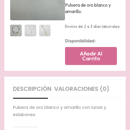
Pulsera de oro blanco y
amarillo.
Envíos de 2 a 3 días laborales
Pulsera
Disponibilidad:
con
lunas
Añadir Al
de
Carrito
oro
amarillo
y
eslabones
de
DESCRIPCIÓN
VALORACIONES (0)
oro
blanco.
cantidad
Pulsera de oro blanco y amarillo con lunas y
eslabones.