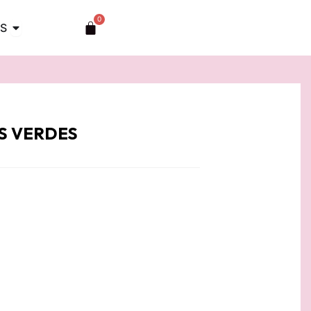
0
Abrir TOCADOS
Carrito
S
S VERDES