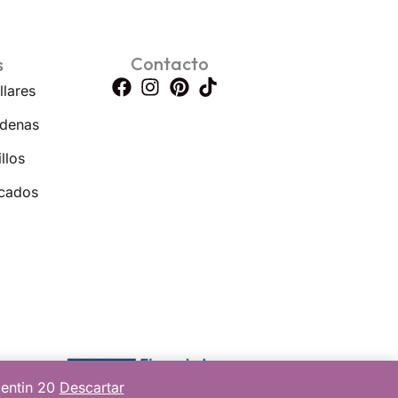
Contacto
s
llares
denas
llos
cados
lentin 20
Descartar