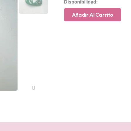
Pulsera
Disponibilidad:
de
ágatas
Añadir Al Carrito
verdes
cantidad