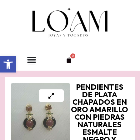
Ir
al
contenido
Abrir barra de herramientas
0
Carrito
PENDIENTES
DE PLATA
CHAPADOS EN
ORO AMARILLO
CON PIEDRAS
NATURALES
ESMALTE
NEGRO Y