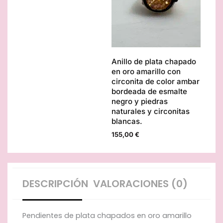
naturales
esmalte
negro
y
circonitas.
cantidad
Anillo de plata chapado
en oro amarillo con
circonita de color ambar
bordeada de esmalte
negro y piedras
naturales y circonitas
blancas.
155,00
€
DESCRIPCIÓN
VALORACIONES (0)
Pendientes de plata chapados en oro amarillo