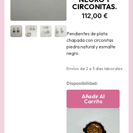
CIRCONITAS.
112,00
€
Pendientes de plata
chapada con circonitas
piedra natural y esmalte
negro.
Envíos de 2 a 3 días laborales
Pendientes
Disponibilidad:
de
plata
Añadir Al
chapados
Carrito
en
oro
amarillo
con
piedras