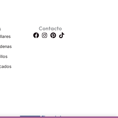
Contacto
s
llares
denas
llos
cados