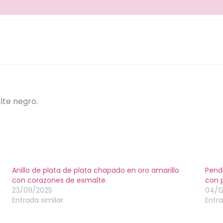
naturales
y
circonitas
blancas.
cantidad
lte negro.
Anillo de plata de plata chapado en oro amarillo
Pend
con corazones de esmalte.
con p
23/09/2025
04/1
Entrada similar
Entra