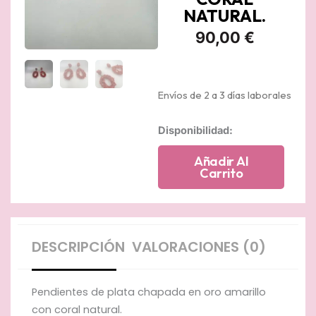
NATURAL.
90,00
€
Envíos de 2 a 3 días laborales
Pendientes
Disponibilidad:
de
plata
Añadir Al
chapada
Carrito
en
oro
amarillo
boton
de
DESCRIPCIÓN
VALORACIONES (0)
coral
y
colgantes
Pendientes de plata chapada en oro amarillo
de
con coral natural.
coral