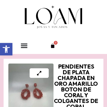
Ir
al
contenido
Abrir barra de herramientas
0
Carrito
PENDIENTES
DE PLATA
CHAPADA EN
ORO AMARILLO
BOTON DE
CORAL Y
COLGANTES DE
CORAL