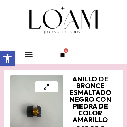
Ir
al
contenido
Abrir barra de herramientas
0
Carrito
ANILLO DE
BRONCE
ESMALTADO
NEGRO CON
PIEDRA DE
COLOR
AMARILLO