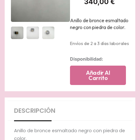
340,00
€
Anillo de bronce esmaltado
negro con piedra de color.
Envíos de 2 a 3 días laborales
Anillo
Disponibilidad:
de
bronce
Añadir Al
esmaltado
Carrito
negro
con
piedra
de
color
DESCRIPCIÓN
amarillo
cantidad
Anillo de bronce esmaltado negro con piedra de
color.