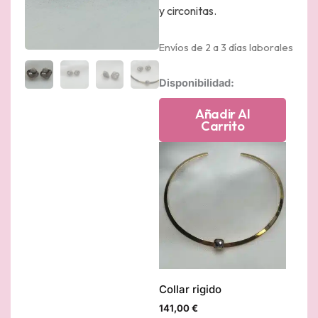
y circonitas.
Envíos de 2 a 3 días laborales
Pendientes
Disponibilidad:
de
piedra
Añadir Al
natural
Carrito
y
circonitas
cantidad
Collar rigido
141,00
€