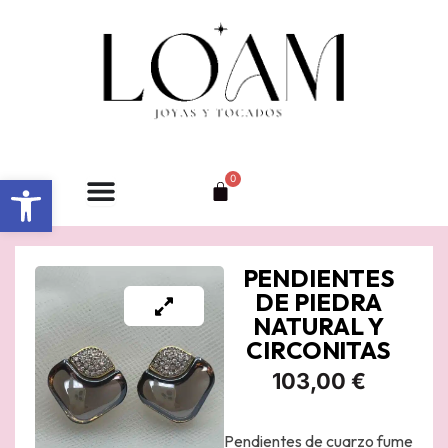
Ir
al
contenido
Abrir barra de herramientas
0
Carrito
PENDIENTES
DE PIEDRA
NATURAL Y
CIRCONITAS
103,00
€
Pendientes de cuarzo fume