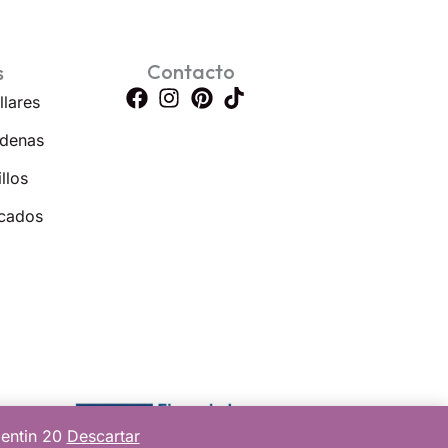
Contacto
s
llares
denas
llos
cados
lentin 20
Descartar