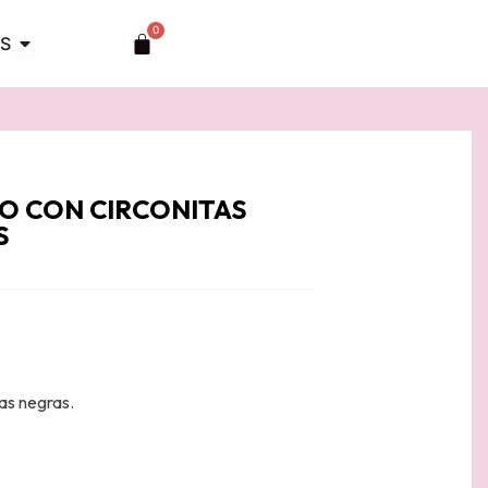
0
Abrir TOCADOS
Carrito
S
O CON CIRCONITAS
S
as negras.