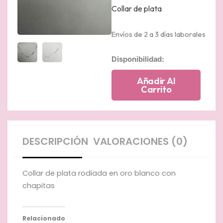
Collar de plata
Envíos de 2 a 3 días laborales
Collar
Disponibilidad:
de
plata
Añadir Al
rodiada
Carrito
en
oro
blanco
con
chapitas
DESCRIPCIÓN
VALORACIONES (0)
cantidad
Collar de plata rodiada en oro blanco con
chapitas
Relacionado