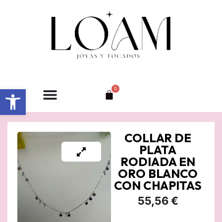
Ir
al
contenido
Abrir barra de herramientas
0
Carrito
COLLAR DE
PLATA
RODIADA EN
ORO BLANCO
CON CHAPITAS
55,56
€