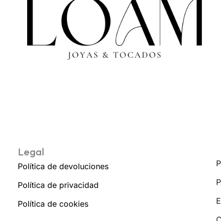
Legal
P
Política de devoluciones
P
Política de privacidad
E
Política de cookies
C