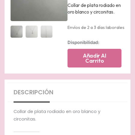
Collar de plata rodiado en
oro blanco y circonitas.
Envíos de 2 a 3 días laborales
Collar
Disponibilidad:
de
plata
Añadir Al
rodiado
Carrito
en
oro
blanco
y
circonitas
DESCRIPCIÓN
cantidad
Collar de plata rodiado en oro blanco y
circonitas.