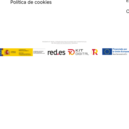
E
Política de cookies
C