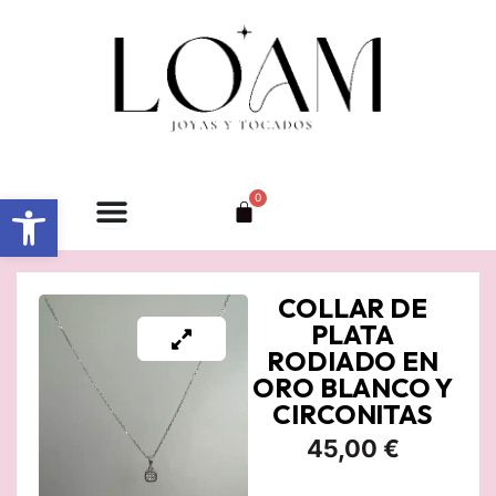
Ir
al
contenido
Abrir barra de herramientas
0
Carrito
COLLAR DE
PLATA
RODIADO EN
ORO BLANCO Y
CIRCONITAS
45,00
€