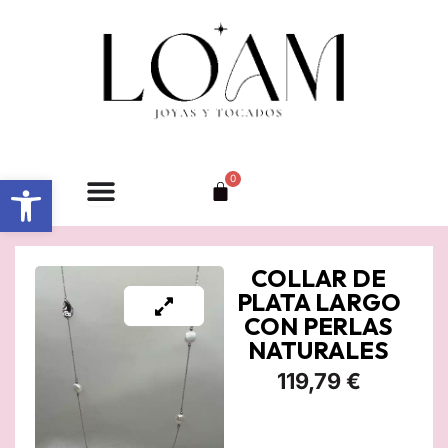
Ir
al
contenido
Abrir barra de herramientas
0
Carrito
COLLAR DE
PLATA LARGO
CON PERLAS
NATURALES
119,79
€