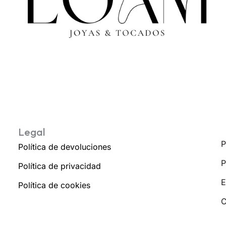
Legal
P
Política de devoluciones
P
Política de privacidad
E
Política de cookies
C