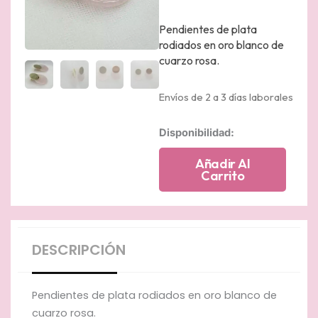
Pendientes de plata
rodiados en oro blanco de
cuarzo rosa.
Envíos de 2 a 3 días laborales
Pendientes
Disponibilidad:
de
plata
Añadir Al
chapados
Carrito
en
oro
amarillo
con
piedra
DESCRIPCIÓN
de
cuarzo
rosa
Pendientes de plata rodiados en oro blanco de
cantidad
cuarzo rosa.