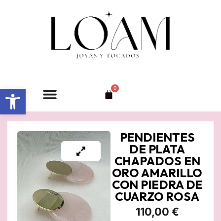
Ir
al
contenido
Abrir barra de herramientas
0
Carrito
PENDIENTES
DE PLATA
CHAPADOS EN
ORO AMARILLO
CON PIEDRA DE
CUARZO ROSA
110,00
€