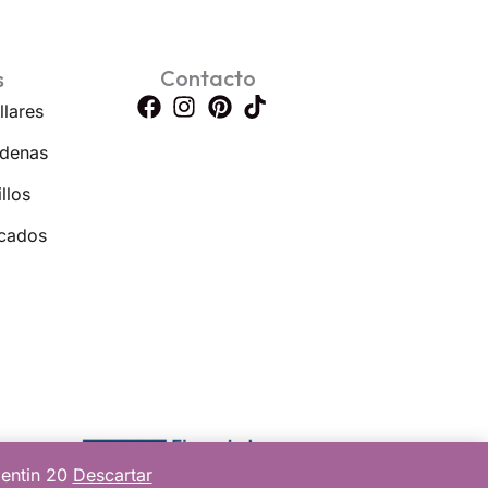
Contacto
s
llares
denas
llos
cados
lentin 20
Descartar