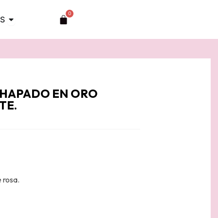
0
Abrir TOCADOS
Carrito
S
 CHAPADO EN ORO
TE.
 rosa.