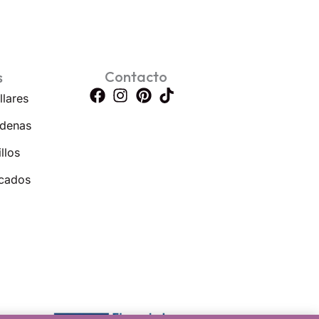
Contacto
s
llares
denas
llos
cados