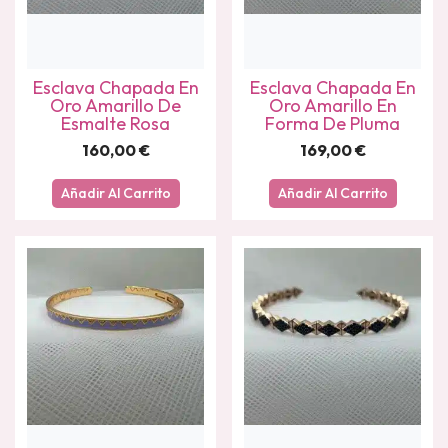
Esclava Chapada En
Esclava Chapada En
Oro Amarillo De
Oro Amarillo En
Esmalte Rosa
Forma De Pluma
160,00
€
169,00
€
Añadir Al Carrito
Añadir Al Carrito