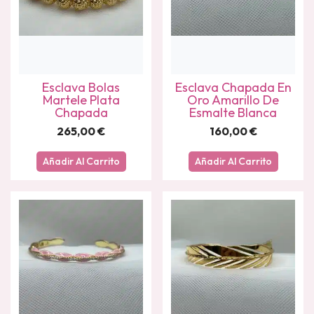
Esclava Bolas
Esclava Chapada En
Martele Plata
Oro Amarillo De
Chapada
Esmalte Blanca
265,00
€
160,00
€
Añadir Al Carrito
Añadir Al Carrito