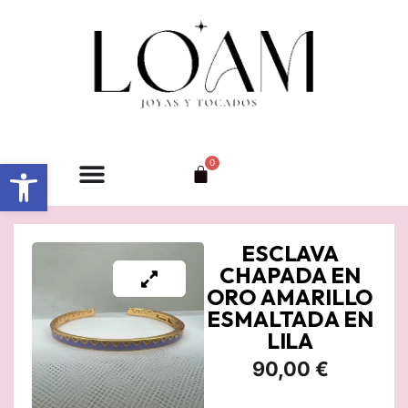
Ir
al
contenido
Abrir barra de herramientas
0
Carrito
ESCLAVA
CHAPADA EN
ORO AMARILLO
ESMALTADA EN
LILA
90,00
€