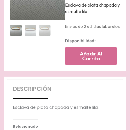
Esclava de plata chapada y
esmalte lila.
Envíos de 2 a 3 días laborales
Esclava
Disponibilidad:
chapada
en
Añadir Al
oro
Carrito
amarillo
esmaltada
en
lila
cantidad
DESCRIPCIÓN
Esclava de plata chapada y esmalte lila.
Relacionado