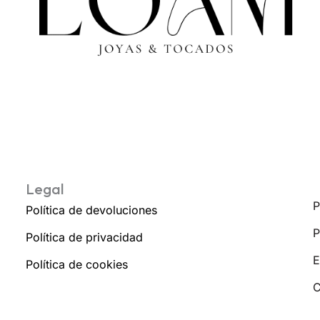
Legal
P
Política de devoluciones
P
Política de privacidad
E
Política de cookies
C