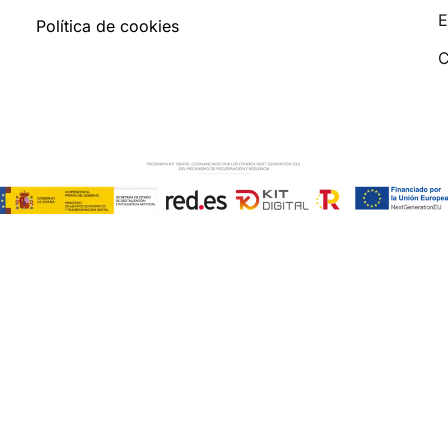
E
Política de cookies
C