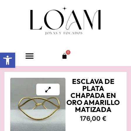
Ir
al
contenido
Abrir barra de herramientas
0
Carrito
ESCLAVA DE
PLATA
CHAPADA EN
ORO AMARILLO
MATIZADA
176,00
€