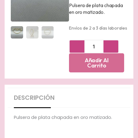
Pulsera de plata chapada
en oro matizado.
Envíos de 2 a 3 días laborales
Esclava
de
plata
Añadir Al
chapada
Carrito
en
oro
amarillo
matizada
cantidad
DESCRIPCIÓN
Pulsera de plata chapada en oro matizado.