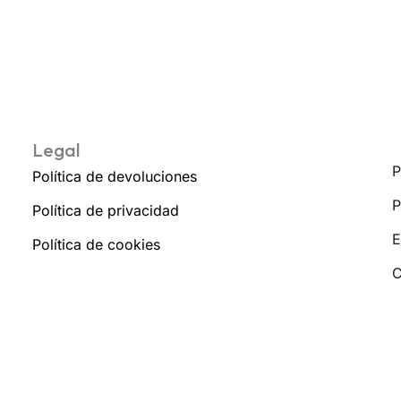
Legal
P
Política de devoluciones
P
Política de privacidad
E
Política de cookies
C