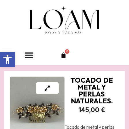
Ir
al
contenido
Abrir barra de herramientas
0
Carrito
TOCADO DE
METAL Y
PERLAS
NATURALES.
145,00
€
Tocado de metal y perlas