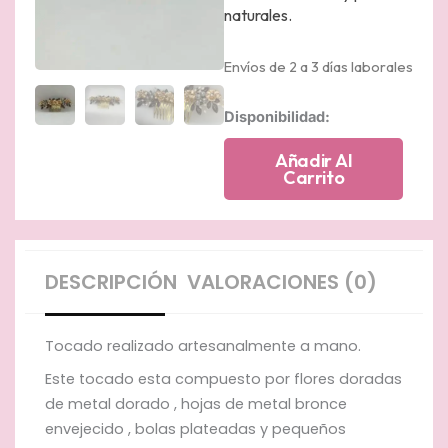
naturales.
Envíos de 2 a 3 días laborales
Tocado
Disponibilidad:
de
metal
Añadir Al
y
Carrito
perlas
naturales.
cantidad
DESCRIPCIÓN
VALORACIONES (0)
Tocado realizado artesanalmente a mano.
Este tocado esta compuesto por flores doradas
de metal dorado , hojas de metal bronce
envejecido , bolas plateadas y pequeños