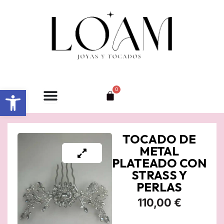
Ir
al
contenido
Abrir barra de herramientas
0
Carrito
TOCADO DE
METAL
PLATEADO CON
STRASS Y
PERLAS
110,00
€