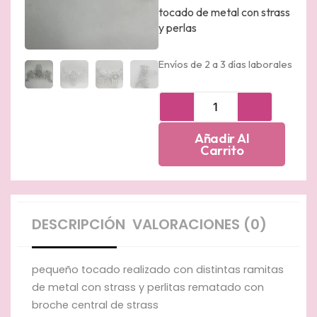
tocado de metal con strass
y perlas
Envíos de 2 a 3 días laborales
tocado
de
metal
Añadir Al
plateado
Carrito
con
strass
y
perlas
cantidad
DESCRIPCIÓN
VALORACIONES (0)
pequeño tocado realizado con distintas ramitas
de metal con strass y perlitas rematado con
broche central de strass