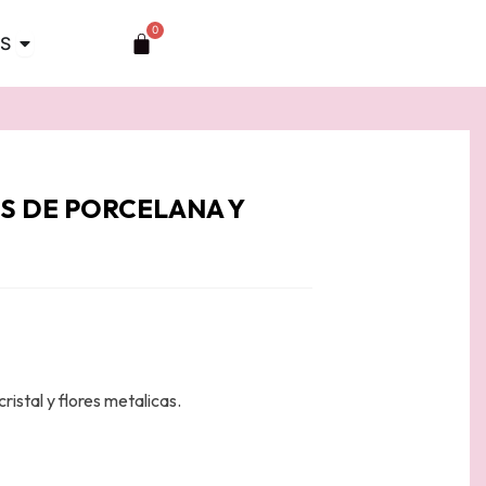
0
Abrir TOCADOS
Carrito
S
S DE PORCELANA Y
istal y flores metalicas.