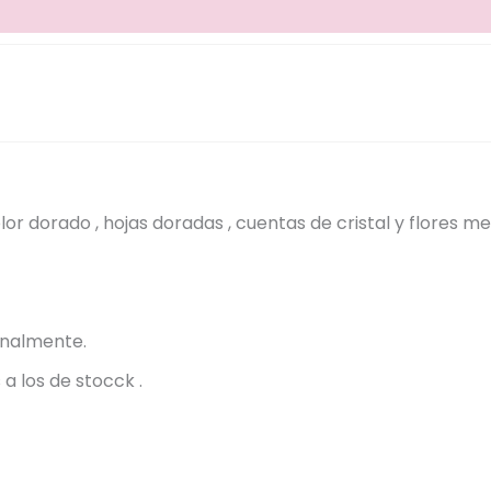
r dorado , hojas doradas , cuentas de cristal y flores m
analmente.
a los de stocck .