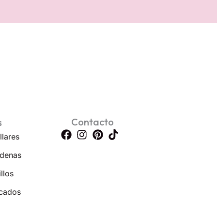
Contacto
s
llares
denas
llos
cados