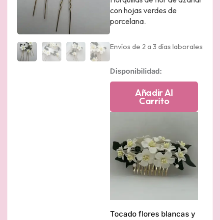
con hojas verdes de
porcelana.
Envíos de 2 a 3 días laborales
Tocado
Disponibilidad:
flores
de
Añadir Al
porcelana
Carrito
cantidad
Tocado flores blancas y