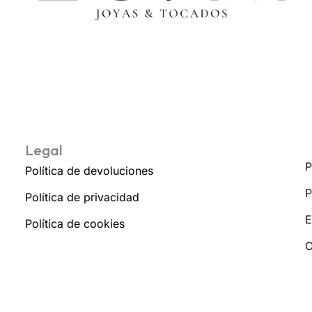
Legal
P
Política de devoluciones
P
Política de privacidad
E
Política de cookies
C