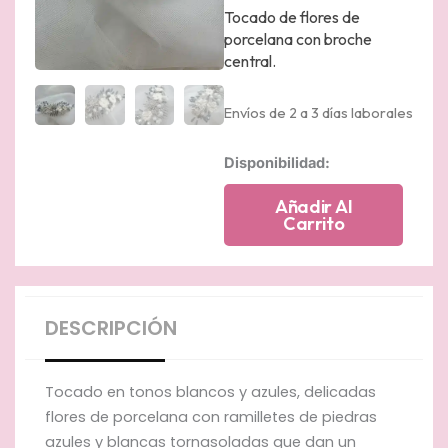
Tocado de flores de
porcelana con broche
central.
Envíos de 2 a 3 días laborales
Tocado
Disponibilidad:
de
flores
Añadir Al
de
Carrito
porcelana
con
broche
de
circonitas
DESCRIPCIÓN
cantidad
Tocado en tonos blancos y azules, delicadas
flores de porcelana con ramilletes de piedras
azules y blancas tornasoladas que dan un