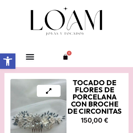
Ir
al
contenido
Abrir barra de herramientas
0
Carrito
TOCADO DE
FLORES DE
PORCELANA
CON BROCHE
DE CIRCONITAS
150,00
€