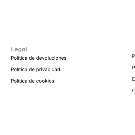
Legal
P
Política de devoluciones
P
Política de privacidad
E
Política de cookies
C