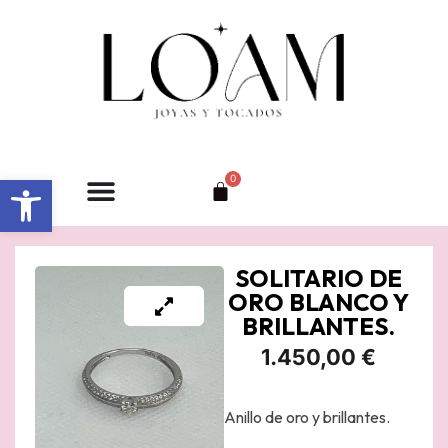
Ir
al
contenido
Abrir barra de herramientas
0
Carrito
SOLITARIO DE
ORO BLANCO Y
BRILLANTES.
1.450,00
€
Anillo de oro y brillantes.