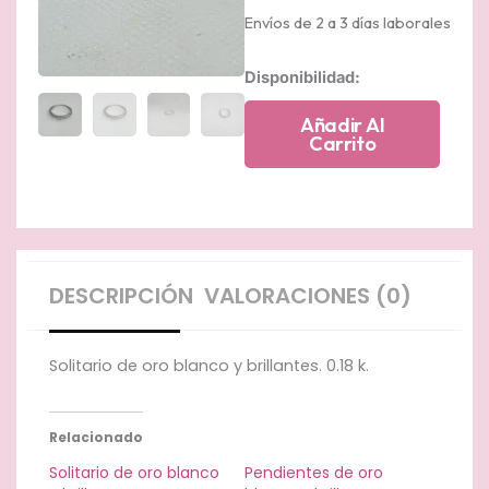
Envíos de 2 a 3 días laborales
Solitario
Disponibilidad:
de
oro
Añadir Al
blanco
Carrito
y
brillantes.
cantidad
DESCRIPCIÓN
VALORACIONES (0)
Solitario de oro blanco y brillantes. 0.18 k.
Relacionado
Solitario de oro blanco
Pendientes de oro