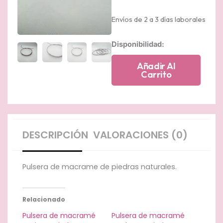
Envíos de 2 a 3 días laborales
Pulsera
Disponibilidad:
de
macramé
Añadir Al
rojo
Carrito
de
piedras
naturales
cantidad
DESCRIPCIÓN
VALORACIONES (0)
Pulsera de macrame de piedras naturales.
Relacionado
Pulsera de macramé
Pulsera de macramé