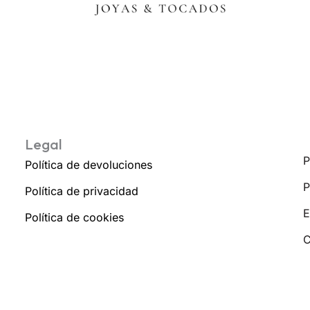
Legal
P
Política de devoluciones
P
Política de privacidad
E
Política de cookies
C