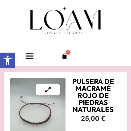
Ir
al
contenido
Abrir barra de herramientas
0
Carrito
PULSERA DE
MACRAMÉ
ROJO DE
PIEDRAS
NATURALES
25,00
€