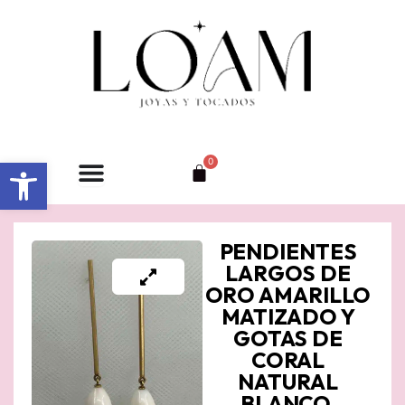
Ir
al
contenido
Abrir barra de herramientas
0
Carrito
PENDIENTES
LARGOS DE
ORO AMARILLO
MATIZADO Y
GOTAS DE
CORAL
NATURAL
BLANCO.