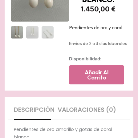
1.450,00
€
Pendientes de oro y coral.
Envíos de 2 a 3 días laborales
Pendientes
Disponibilidad:
largos
de
Añadir Al
oro
Carrito
amarillo
matizado
y
gotas
de
DESCRIPCIÓN
VALORACIONES (0)
coral
natural
blanco.
Pendientes de oro amarillo y gotas de coral
cantidad
blanco.