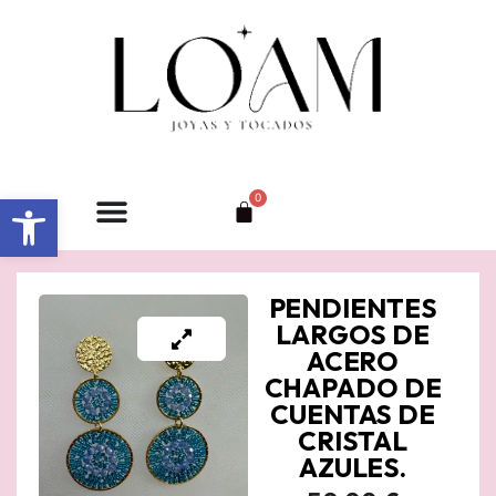
Ir
al
contenido
Abrir barra de herramientas
0
Carrito
PENDIENTES
LARGOS DE
ACERO
CHAPADO DE
CUENTAS DE
CRISTAL
AZULES.