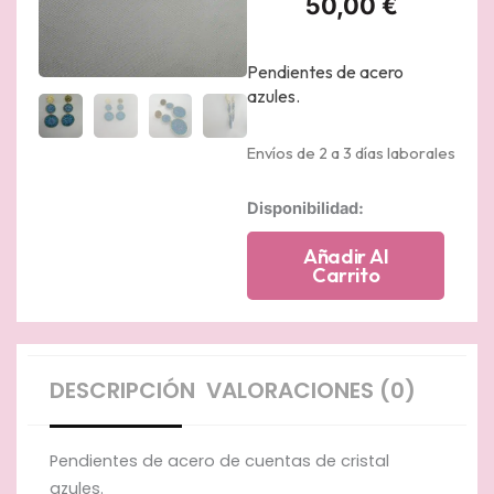
50,00
€
Pendientes de acero
azules.
Envíos de 2 a 3 días laborales
Pendientes
Disponibilidad:
largos
de
Añadir Al
acero
Carrito
chapado
de
cuentas
de
cristal
DESCRIPCIÓN
VALORACIONES (0)
azules.
cantidad
Pendientes de acero de cuentas de cristal
azules.