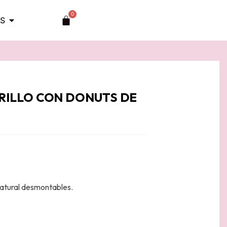
0
Abrir TOCADOS
Carrito
S
RILLO CON DONUTS DE
natural desmontables.