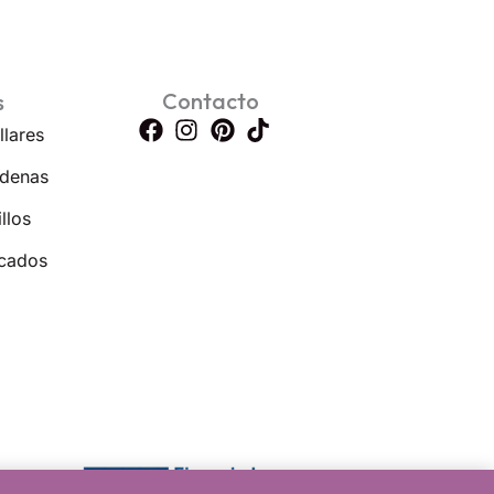
Contacto
s
llares
denas
llos
cados