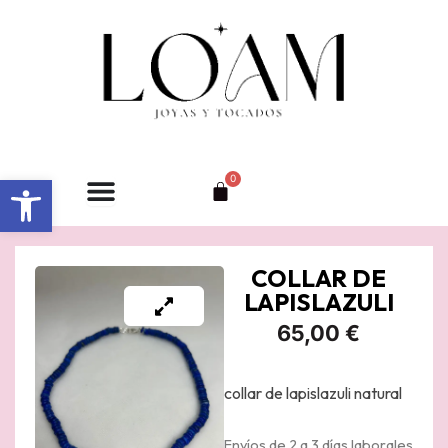
Ir
al
contenido
Abrir barra de herramientas
0
Carrito
COLLAR DE
LAPISLAZULI
65,00
€
collar de lapislazuli natural
Envíos de 2 a 3 días laborales