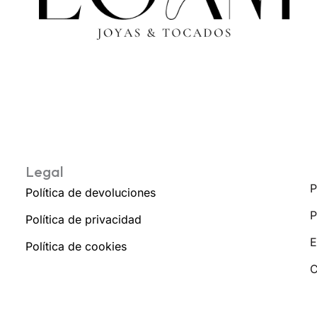
Legal
P
Política de devoluciones
P
Política de privacidad
E
Política de cookies
C