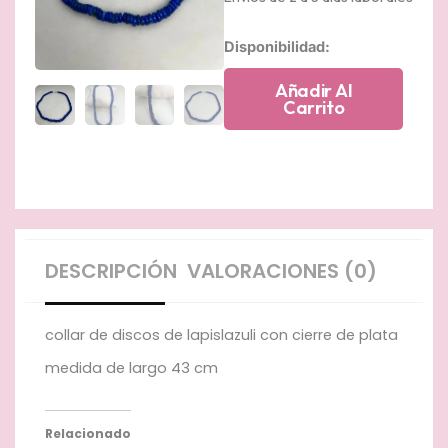
collar
Disponibilidad:
de
lapislazuli
Añadir Al
cantidad
Carrito
DESCRIPCIÓN
VALORACIONES (0)
collar de discos de lapislazuli con cierre de plata
medida de largo 43 cm
Relacionado