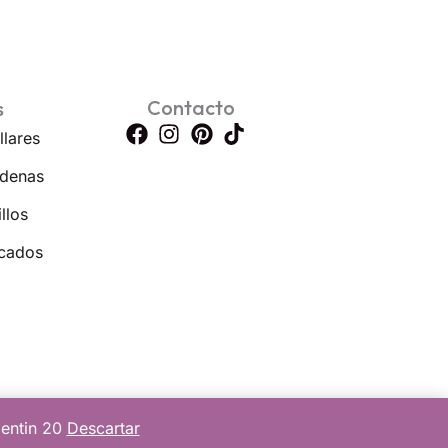
Contacto
s
llares
denas
llos
cados
lentin 20
Descartar