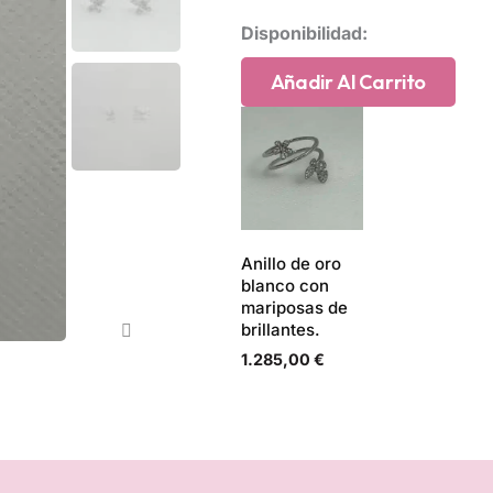
Pendientes
Disponibilidad:
de
mariposas
Añadir Al Carrito
de
oro
blanco
y
brillantes.
cantidad
Anillo de oro
blanco con
mariposas de
brillantes.
1.285,00
€