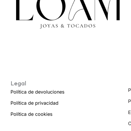
Legal
P
Política de devoluciones
P
Política de privacidad
E
Política de cookies
C