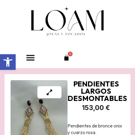
Ir
al
contenido
Abrir barra de herramientas
0
Carrito
PENDIENTES
LARGOS
DESMONTABLES
153,00
€
Pendientes de bronce onix
y cuarzo rosa.