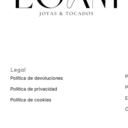
Legal
P
Política de devoluciones
P
Política de privacidad
E
Política de cookies
C