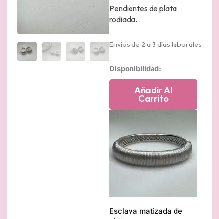
Pendientes de plata
rodiada.
Envíos de 2 a 3 días laborales
Pendientes
Disponibilidad:
boton
matizado
Añadir Al
rodiado
Carrito
en
oro
blanco
cantidad
Esclava matizada de