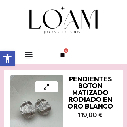
Ir
al
contenido
Abrir barra de herramientas
0
Carrito
PENDIENTES
BOTON
MATIZADO
RODIADO EN
ORO BLANCO
119,00
€