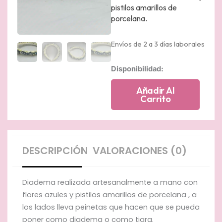
pistilos amarillos de
porcelana.
Envíos de 2 a 3 días laborales
Diadema
Disponibilidad:
de
flores
Añadir Al
y
Carrito
pistilos
de
porcelana
cantidad
DESCRIPCIÓN
VALORACIONES (0)
Diadema realizada artesanalmente a mano con
flores azules y pistilos amarillos de porcelana , a
los lados lleva peinetas que hacen que se pueda
poner como diadema o como tiara.