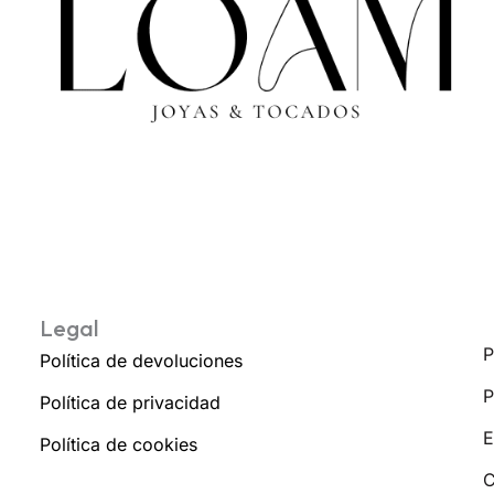
Legal
P
Política de devoluciones
P
Política de privacidad
E
Política de cookies
C