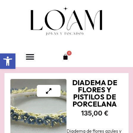
Ir
al
contenido
Abrir barra de herramientas
0
Carrito
DIADEMA DE
FLORES Y
PISTILOS DE
PORCELANA
135,00
€
Diadema de flores azules y