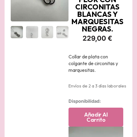
CIRCONITAS
BLANCAS Y
MARQUESITAS
NEGRAS.
229,00
€
Collar de plata con
colgante de circonitas y
marquesitas.
Envíos de 2 a 3 días laborales
Collar
Disponibilidad:
de
plata
Añadir Al
rodiado
Carrito
en
oro
blanco