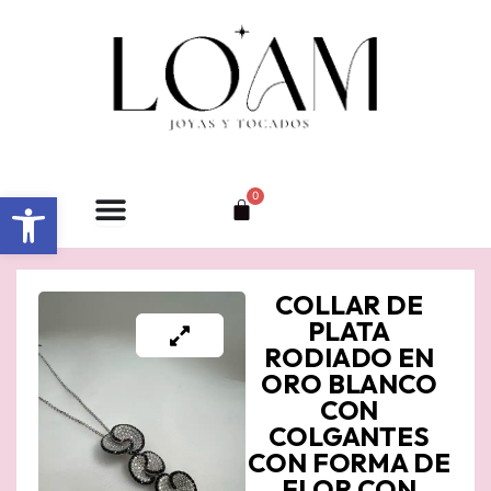
Ir
al
contenido
Abrir barra de herramientas
0
Carrito
COLLAR DE
PLATA
RODIADO EN
ORO BLANCO
CON
COLGANTES
CON FORMA DE
FLOR CON