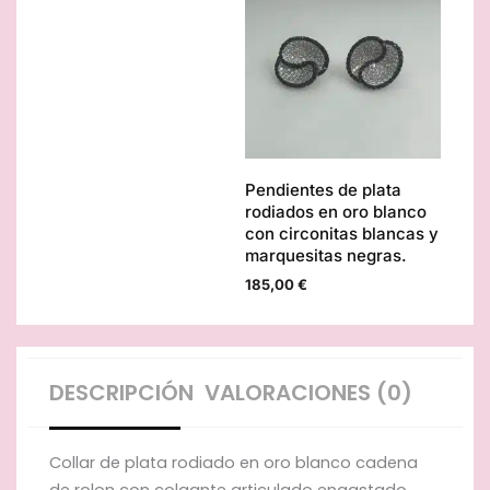
con
colgantes
con
forma
de
flor
con
circonitas
Pendientes de plata
blancas
rodiados en oro blanco
y
con circonitas blancas y
marquesitas
marquesitas negras.
negras.
cantidad
185,00
€
DESCRIPCIÓN
VALORACIONES (0)
Collar de plata rodiado en oro blanco cadena