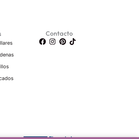
Contacto
s
llares
denas
llos
cados