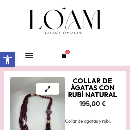
Ir
al
contenido
Abrir barra de herramientas
0
Carrito
COLLAR DE
ÁGATAS CON
RUBÍ NATURAL
195,00
€
Collar de agatas y rubi.