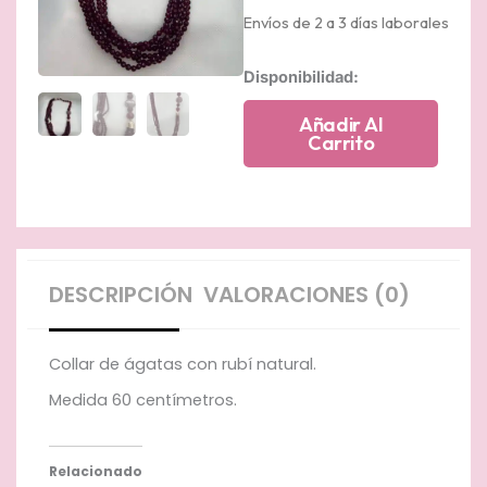
Envíos de 2 a 3 días laborales
Collar
Disponibilidad:
de
ágatas
Añadir Al
con
Carrito
rubí
natural
cantidad
DESCRIPCIÓN
VALORACIONES (0)
Collar de ágatas con rubí natural.
Medida 60 centímetros.
Relacionado