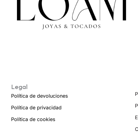
Legal
P
Política de devoluciones
P
Política de privacidad
E
Política de cookies
C