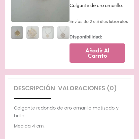
Colgante de oro amarillo.
Envíos de 2 a 3 días laborales
Colgante
Disponibilidad:
redondo
de
Añadir Al
oro
Carrito
amarillo
matizado
y
brillo.
cantidad
DESCRIPCIÓN
VALORACIONES (0)
Colgante redondo de oro amarillo matizado y
brillo.
Medida 4 cm.