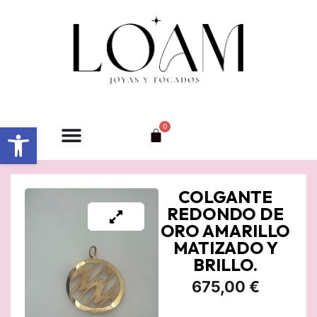
Ir
al
contenido
Abrir barra de herramientas
0
Carrito
COLGANTE
REDONDO DE
ORO AMARILLO
MATIZADO Y
BRILLO.
675,00
€