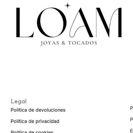
Legal
P
Política de devoluciones
P
Política de privacidad
E
Política de cookies