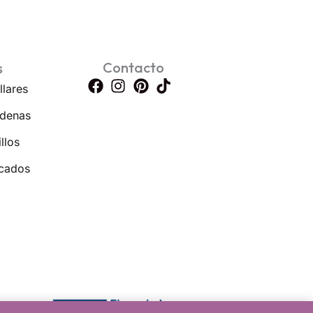
Contacto
s
llares
denas
llos
cados