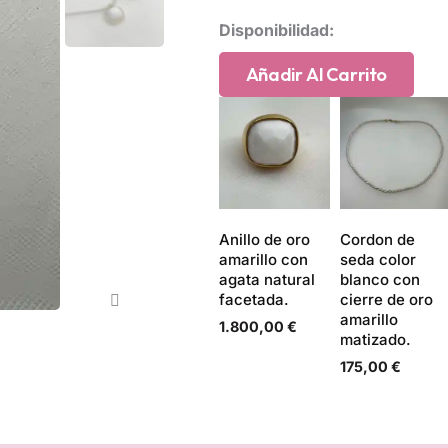
Colgante
Disponibilidad:
de
oro
Añadir Al Carrito
amarillo
con
agata
natural
blanca
facetada.
cantidad
Anillo de oro
Cordon de
amarillo con
seda color
agata natural
blanco con
facetada.
cierre de oro
amarillo
1.800,00
€
matizado.
175,00
€