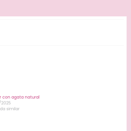
r con agata natural
0/2025
da similar