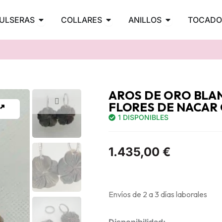
PENDIENTES
Abrir PULSERAS
Abrir COLLARES
Abrir ANILLOS
ULSERAS
COLLARES
ANILLOS
TOCADO
AROS DE ORO BLAN
FLORES DE NACAR 
1 DISPONIBLES
1.435,00
€
Envíos de 2 a 3 días laborales
Aros