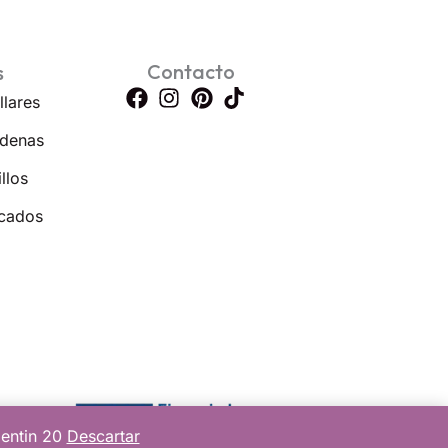
Contacto
s
llares
denas
llos
cados
lentin 20
Descartar