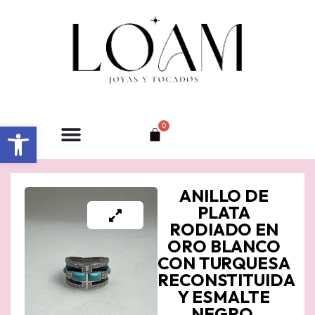
Ir
al
contenido
Abrir barra de herramientas
0
Carrito
ANILLO DE
PLATA
RODIADO EN
ORO BLANCO
CON TURQUESA
RECONSTITUIDA
Y ESMALTE
NEGRO.