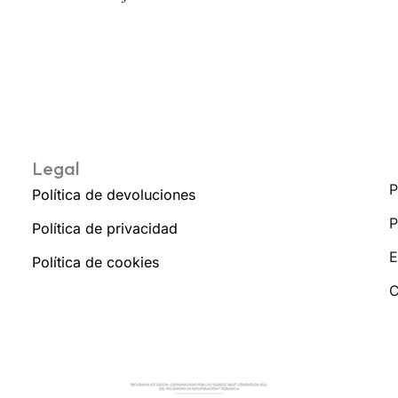
Legal
P
Política de devoluciones
P
Política de privacidad
E
Política de cookies
C