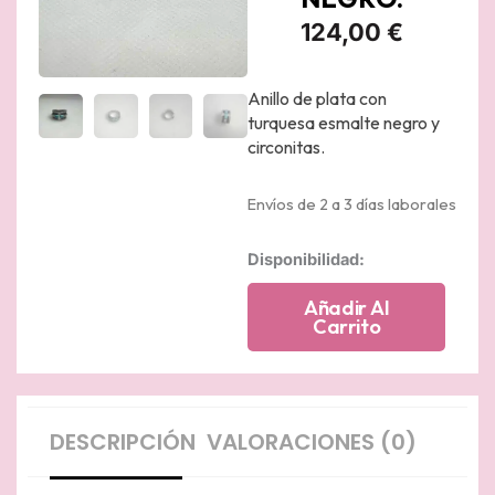
124,00
€
Anillo de plata con
turquesa esmalte negro y
circonitas.
Envíos de 2 a 3 días laborales
Anillo
Disponibilidad:
de
plata
Añadir Al
rodiado
Carrito
en
oro
blanco
con
turquesa
DESCRIPCIÓN
VALORACIONES (0)
reconstituida
y