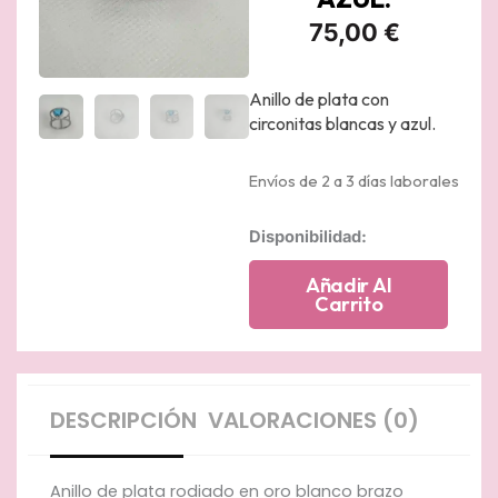
75,00
€
Anillo de plata con
circonitas blancas y azul.
Envíos de 2 a 3 días laborales
Anillo
Disponibilidad:
de
plata
Añadir Al
rodiado
Carrito
en
oro
blanco
con
circonitas
DESCRIPCIÓN
VALORACIONES (0)
y
circonita
azul.
Anillo de plata rodiado en oro blanco brazo