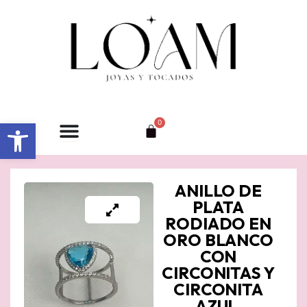
Ir
al
contenido
Abrir barra de herramientas
0
Carrito
ANILLO DE
PLATA
RODIADO EN
ORO BLANCO
CON
CIRCONITAS Y
CIRCONITA
AZUL.