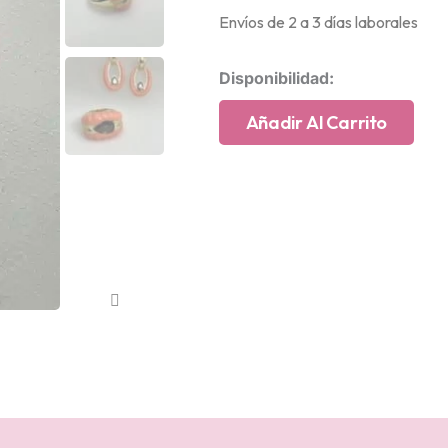
Envíos de 2 a 3 días laborales
Anillo
Disponibilidad:
de
plata
Añadir Al Carrito
chapado
en
oro
amarillo
sello
de
pasta
de
coral
con
circonita
granate
y
circonitas
blancas.
cantidad