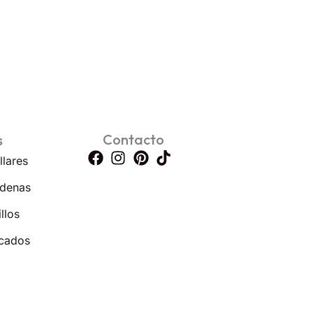
Contacto
s
llares
denas
llos
cados