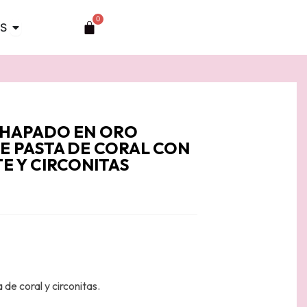
0
Abrir TOCADOS
Carrito
S
 CHAPADO EN ORO
E PASTA DE CORAL CON
E Y CIRCONITAS
de coral y circonitas.