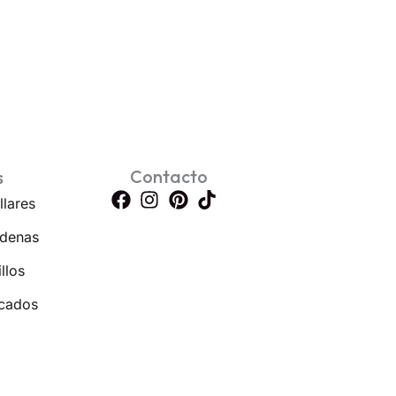
Contacto
s
llares
denas
llos
cados