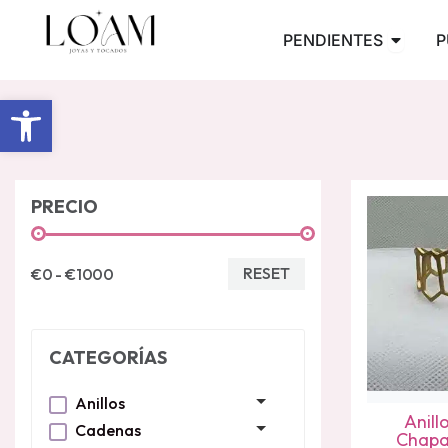
Ir
Abrir 
PENDIENTES
P
al
contenido
Abrir barra de herramientas
PRECIO
RESET
€0 - €1000
CATEGORÍAS
Anillos
Anill
Cadenas
Chapa