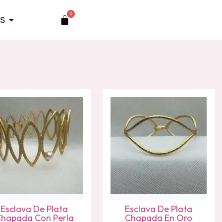
0
Abrir TOCADOS
Carrito
S
Esclava De Plata
Esclava De Plata
hapada Con Perla
Chapada En Oro