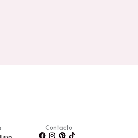
Contacto
s
llares