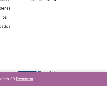
denas
llos
cados
lentin 20
Descartar