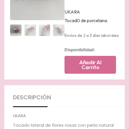
UKARA
Tocad0 de porcelana.
Envíos de 2 a 3 días laborales
Tocado
Disponibilidad:
de
porcelana
Añadir Al
con
Carrito
flores
rosas
y
hojas
blancas
DESCRIPCIÓN
nacaradas
cantidad
UKARA
Tocado lateral de flores rosas con perla natural