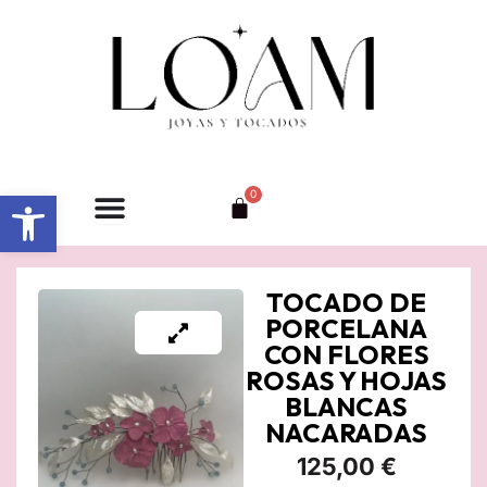
Ir
al
contenido
Abrir barra de herramientas
0
Carrito
TOCADO DE
PORCELANA
CON FLORES
ROSAS Y HOJAS
BLANCAS
NACARADAS
125,00
€