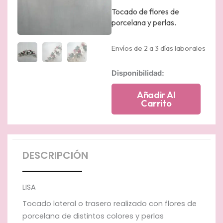
Tocado de flores de
porcelana y perlas.
Envíos de 2 a 3 días laborales
Tocado
Disponibilidad:
de
flores
Añadir Al
de
Carrito
porcelana
y
perlas
cantidad
DESCRIPCIÓN
LISA
Tocado lateral o trasero realizado con flores de
porcelana de distintos colores y perlas