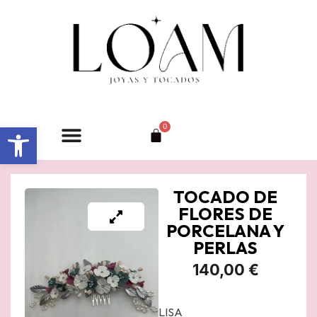
Ir
al
contenido
Abrir barra de herramientas
0
Carrito
TOCADO DE
FLORES DE
PORCELANA Y
PERLAS
140,00
€
LISA