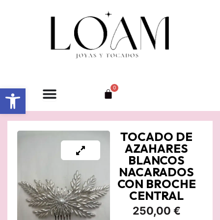
Ir
al
contenido
Abrir barra de herramientas
0
Carrito
TOCADO DE
AZAHARES
BLANCOS
NACARADOS
CON BROCHE
CENTRAL
250,00
€