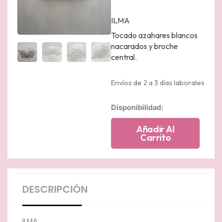
ILMA
Tocado azahares blancos
nacarados y broche
central.
Envíos de 2 a 3 días laborales
Tocado
Disponibilidad:
de
azahares
Añadir Al
blancos
Carrito
nacarados
con
broche
central
cantidad
DESCRIPCIÓN
ILMA