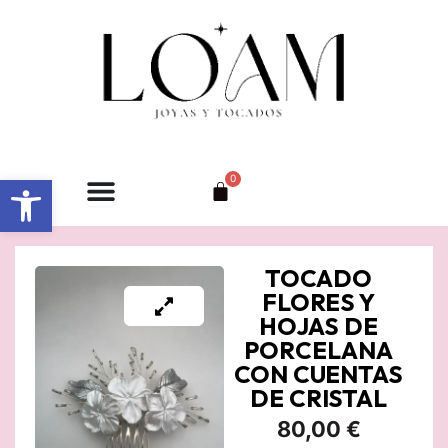
Ir
al
contenido
Abrir barra de herramientas
0
Carrito
TOCADO
FLORES Y
HOJAS DE
PORCELANA
CON CUENTAS
DE CRISTAL
80,00
€