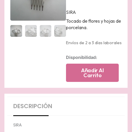
SIRA
Tocado de flores y hojas de
porcelana.
Envíos de 2 a 3 días laborales
Tocado
Disponibilidad:
flores
y
Añadir Al
hojas
Carrito
de
porcelana
con
cuentas
de
DESCRIPCIÓN
cristal
cantidad
SIRA