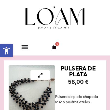
Ir
al
contenido
Abrir barra de herramientas
0
Carrito
PULSERA DE
PLATA
58,00
€
Pulsera de plata chapada
rosa y piedras azules.