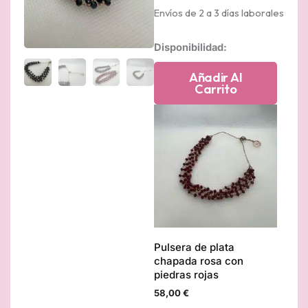
Envíos de 2 a 3 días laborales
Pulsera
Disponibilidad:
de
plata
Añadir Al
cantidad
Carrito
Pulsera de plata
chapada rosa con
piedras rojas
58,00
€