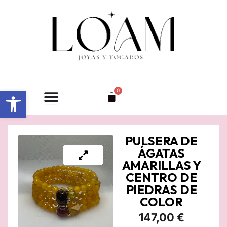
Ir
al
contenido
Abrir barra de herramientas
0
Carrito
PULSERA DE
ÁGATAS
AMARILLAS Y
CENTRO DE
PIEDRAS DE
COLOR
147,00
€