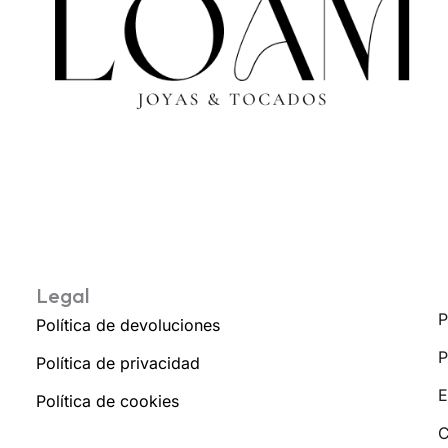
Legal
P
Política de devoluciones
P
Política de privacidad
E
Política de cookies
C