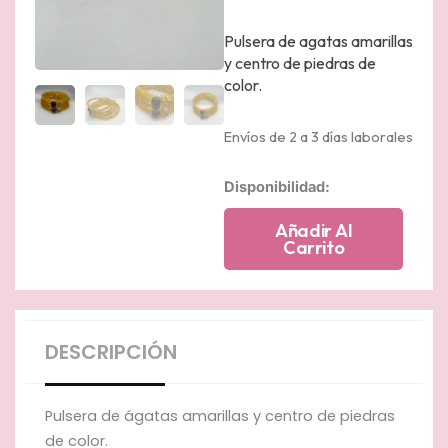
Pulsera de agatas amarillas
y centro de piedras de
color.
Envíos de 2 a 3 días laborales
Pulsera
Disponibilidad:
de
ágatas
Añadir Al
amarillas
Carrito
y
centro
de
piedras
de
DESCRIPCIÓN
color
cantidad
Pulsera de ágatas amarillas y centro de piedras
de color.