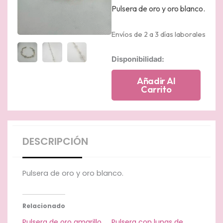
Pulsera de oro y oro blanco.
Envíos de 2 a 3 días laborales
Pulsera
Disponibilidad:
de
oro
Añadir Al
amarillo
Carrito
y
blanco
con
flores
bicolor
DESCRIPCIÓN
cantidad
Pulsera de oro y oro blanco.
Relacionado
Pulsera de oro amarillo
Pulsera con lunas de