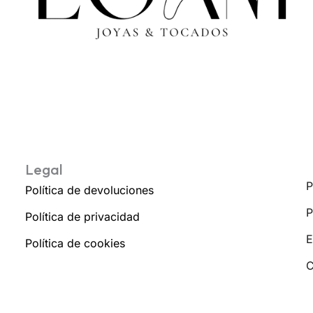
Legal
P
Política de devoluciones
P
Política de privacidad
E
Política de cookies
C