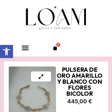
Ir
al
contenido
Abrir barra de herramientas
0
Carrito
PULSERA DE
ORO AMARILLO
Y BLANCO CON
FLORES
BICOLOR
445,00
€